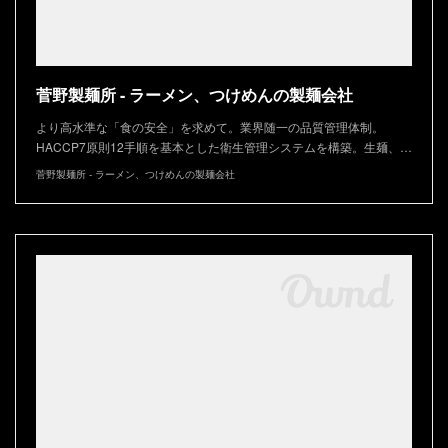
菅野製麺所 - ラーメン、つけめんの製麺会社
より高水準な「食の安全」を求めて。業界随一の品質管理体制。
HACCP7原則12手順を基本とした衛生管理システムを構築。生麺、…
菅野製麺所 - ラーメン、つけめんの製麺会社