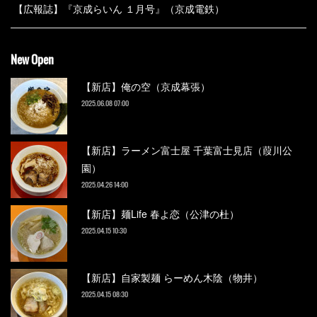
【広報誌】『京成らいん １月号』（京成電鉄）
New Open
【新店】俺の空（京成幕張）
2025.06.08 07:00
【新店】ラーメン富士屋 千葉富士見店（葭川公
園）
2025.04.26 14:00
【新店】麺Life 春よ恋（公津の杜）
2025.04.15 10:30
【新店】自家製麺 らーめん木陰（物井）
2025.04.15 08:30