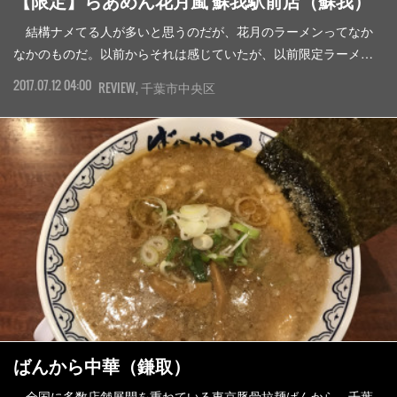
【限定】らあめん花月嵐 蘇我駅前店（蘇我）
結構ナメてる人が多いと思うのだが、花月のラーメンってなか
なかのものだ。以前からそれは感じていたが、以前限定ラーメ…
2017.07.12 04:00
REVIEW
千葉市中央区
ばんから中華（鎌取）
全国に多数店舗展開を重ねている東京豚骨拉麺ばんから。千葉