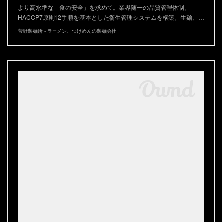
より高水準な「食の安全」を求めて。業界随一の品質管理体制。
HACCP7原則12手順を基本とした衛生管理システムを構築。生麺、…
菅野製麺所 - ラーメン、つけめんの製麺会社