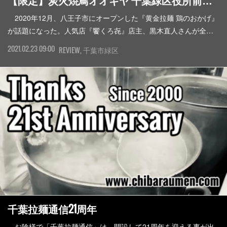
【限定】炭火焼鳥オオギヤ 千葉緑区役所前…
2020年12月、八王子市にオープンした『黄金拉麺 鶏のおかげ』
が話題になった。人気店『饗くろ㐂』店主、黒木直人さんが全…
2021.02.23 09:00
REVIEW
千葉市緑区
千葉拉麺通信21周年
お陰様で「千葉拉麺通信」は、開設して21周年を迎える事が出