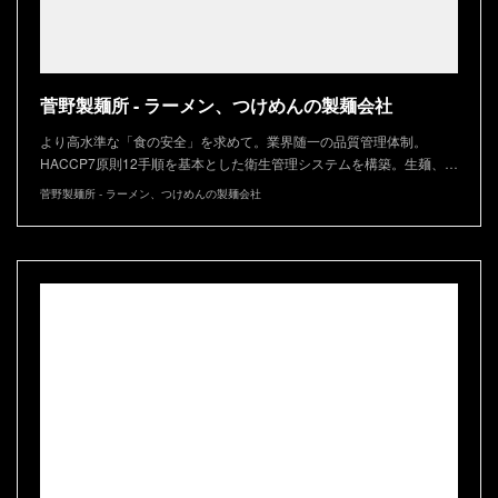
菅野製麺所 - ラーメン、つけめんの製麺会社
より高水準な「食の安全」を求めて。業界随一の品質管理体制。
HACCP7原則12手順を基本とした衛生管理システムを構築。生麺、…
菅野製麺所 - ラーメン、つけめんの製麺会社