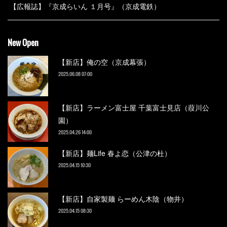
【広報誌】『京成らいん １月号』（京成電鉄）
New Open
【新店】俺の空（京成幕張）
2025.06.08 07:00
【新店】ラーメン富士屋 千葉富士見店（葭川公
園）
2025.04.26 14:00
【新店】麺Life 春よ恋（公津の杜）
2025.04.15 10:30
【新店】自家製麺 らーめん木陰（物井）
2025.04.15 08:30