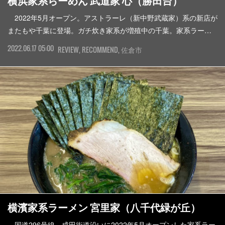
横浜家系らーめん 武道家 心（勝田台）
2022年5月オープン。アストラーレ（新中野武蔵家）系の新店が
またもや千葉に登場。ガチ炊き家系が増殖中の千葉。家系ラー…
2022.06.17 05:00
REVIEW
RECOMMEND
佐倉市
横濱家系ラーメン 宮里家（八千代緑が丘）
国道296号線、成田街道沿いに2022年5月オープンした家系ラー