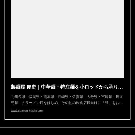
製麺屋 慶史｜中華麺・特注麺を小ロッドから承ります
九州各県（福岡県・熊本県・長崎県・佐賀県・大分県・宮崎県・鹿児
島県）のラーメン店をはじめ、その他の飲食店様向けに「麺」をお…
www.seimen-keishi.com