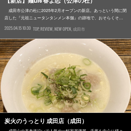
【新店】麺Life 春よ恋（公津の杜）
成田市公津の杜に2025年2月オープンの新店。あっという間に閉
店した『元祖ニュータンタンメン本舗』の跡地で、おそらくそ…
2025.04.15 10:30
TOP
REVIEW
NEW OPEN
成田市
炭火のうっとり 成田店（成田）
成田山の表参道沿いで人気の一軒家居酒屋。千葉を中心に様々