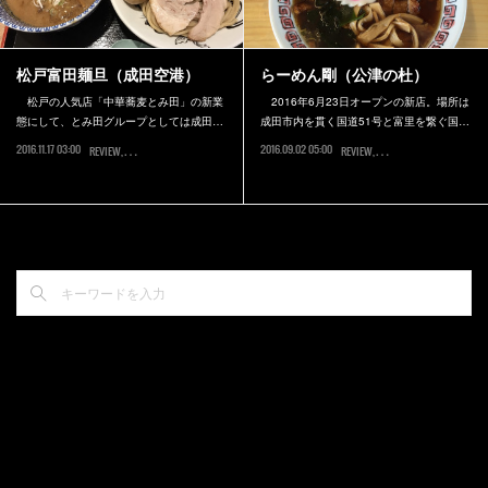
松戸富田麺旦（成田空港）
らーめん剛（公津の杜）
松戸の人気店「中華蕎麦とみ田」の新業
2016年6月23日オープンの新店。場所は
態にして、とみ田グループとしては成田…
成田市内を貫く国道51号と富里を繋ぐ国…
2016.11.17 03:00
2016.09.02 05:00
REVIEW
成田市
REVIEW
成田市