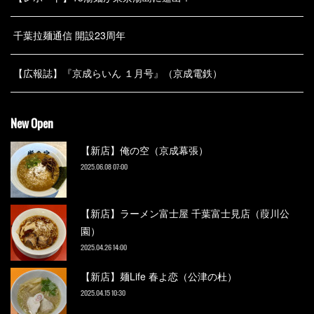
千葉拉麺通信 開設23周年
【広報誌】『京成らいん １月号』（京成電鉄）
New Open
【新店】俺の空（京成幕張）
2025.06.08 07:00
【新店】ラーメン富士屋 千葉富士見店（葭川公
園）
2025.04.26 14:00
【新店】麺Life 春よ恋（公津の杜）
2025.04.15 10:30