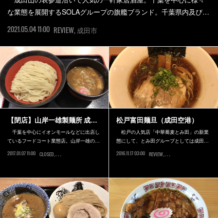
な業態を展開するSOLAグループの旗艦ブランド。千葉県内及び…
2021.05.04 11:00
REVIEW
成田市
【閉店】山岸一雄製麺所 成…
松戸富田麺旦（成田空港）
千葉を中心にイオンモールなどに出店し
松戸の人気店「中華蕎麦とみ田」の新業
ているフードコート業態店。山岸一雄の…
態にして、とみ田グループとしては成田…
2017.01.07 11:00
2016.11.17 03:00
CLOSED
成田市
REVIEW
成田市