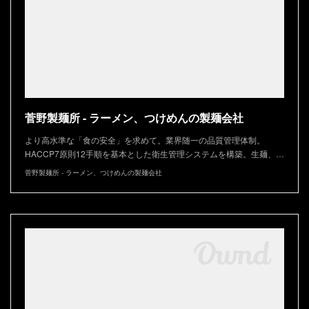
菅野製麺所 - ラーメン、つけめんの製麺会社
より高水準な「食の安全」を求めて。業界随一の品質管理体制。
HACCP7原則12手順を基本とした衛生管理システムを構築。生麺、…
菅野製麺所 - ラーメン、つけめんの製麺会社