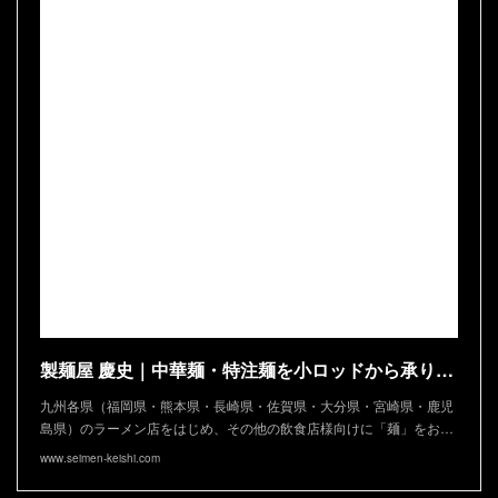
製麺屋 慶史｜中華麺・特注麺を小ロッドから承ります
九州各県（福岡県・熊本県・長崎県・佐賀県・大分県・宮崎県・鹿児
島県）のラーメン店をはじめ、その他の飲食店様向けに「麺」をお…
www.seimen-keishi.com