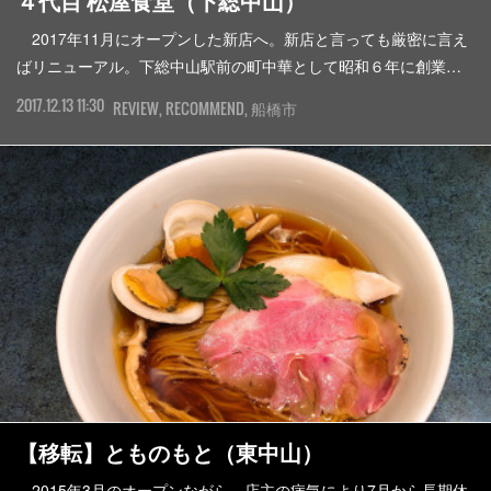
４代目 松屋食堂（下総中山）
2017年11月にオープンした新店へ。新店と言っても厳密に言え
ばリニューアル。下総中山駅前の町中華として昭和６年に創業…
2017.12.13 11:30
REVIEW
RECOMMEND
船橋市
【移転】とものもと（東中山）
2015年3月のオープンながら、店主の病気により7月から長期休