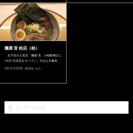
麺屋 音 柏店（柏）
北千住の人気店「麺屋 音」が柏駅南口に
12月1日支店をオープン。今はなき亀有…
2017.12.01 02:00
REVIEW
柏市