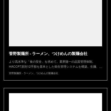
菅野製麺所 - ラーメン、つけめんの製麺会社
より高水準な「食の安全」を求めて。業界随一の品質管理体制。
HACCP7原則12手順を基本とした衛生管理システムを構築。生麺、…
菅野製麺所 - ラーメン、つけめんの製麺会社