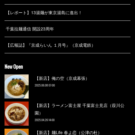
【レポート】13湯麺が東京湯島に進出！
千葉拉麺通信 開設23周年
【広報誌】『京成らいん １月号』（京成電鉄）
New Open
【新店】俺の空（京成幕張）
2025.06.08 07:00
【新店】ラーメン富士屋 千葉富士見店（葭川公
園）
2025.04.26 14:00
【新店】麺Life 春よ恋（公津の杜）