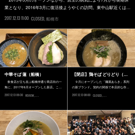
業となり、2016年3月に復活後ようやくの訪問。東中山駅近くは…
2017.12.13 11:00
CLOSED
船橋市
中華そば 蓮（船橋）
【閉店】鶏そば どりどり（…
飲食店が立ち並ぶ船橋仲通り商店街の一
９月にオープンした「麺屋あらき」系列
角に、2017年6月オープンした新店。こ…
の新ブランド。契約の関係で本店的な存…
2017.12.13 09:30
2017.12.13 08:00
REVIEW
船橋市
CLOSED
船橋市