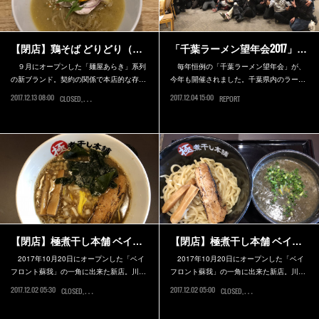
【閉店】鶏そば どりどり（…
「千葉ラーメン望年会2017」…
９月にオープンした「麺屋あらき」系列
毎年恒例の「千葉ラーメン望年会」が、
の新ブランド。契約の関係で本店的な存…
今年も開催されました。千葉県内のラー…
2017.12.13 08:00
2017.12.04 15:00
CLOSED
船橋市
REPORT
【閉店】極煮干し本舗 ベイ…
【閉店】極煮干し本舗 ベイ…
2017年10月20日にオープンした「ベイ
2017年10月20日にオープンした「ベイ
フロント蘇我」の一角に出来た新店。川…
フロント蘇我」の一角に出来た新店。川…
2017.12.02 05:30
2017.12.02 05:00
CLOSED
千葉市中央区
CLOSED
千葉市中央区