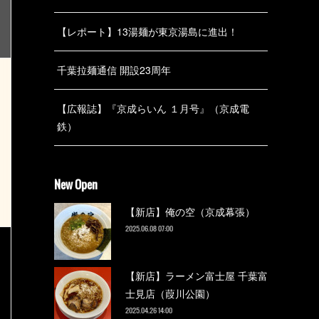
【レポート】13湯麺が東京湯島に進出！
千葉拉麺通信 開設23周年
【広報誌】『京成らいん １月号』（京成電
鉄）
New Open
【新店】俺の空（京成幕張）
2025.06.08 07:00
【新店】ラーメン富士屋 千葉富
士見店（葭川公園）
2025.04.26 14:00