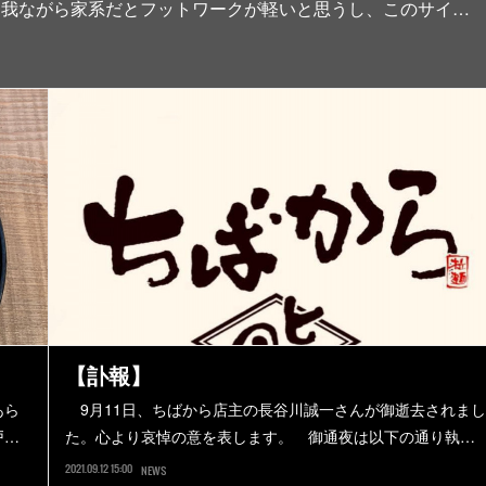
へ。我ながら家系だとフットワークが軽いと思うし、このサイ…
【訃報】
あら
9月11日、ちばから店主の長谷川誠一さんが御逝去されまし
戸…
た。心より哀悼の意を表します。 御通夜は以下の通り執…
2021.09.12 15:00
NEWS