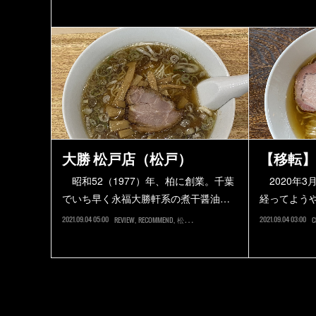
大勝 松戸店（松戸）
【移転】
昭和52（1977）年、柏に創業。千葉
2020年3
でいち早く永福大勝軒系の煮干醤油…
経ってよう
2021.09.04 05:00
2021.09.04 03:00
REVIEW
RECOMMEND
松戸市
C