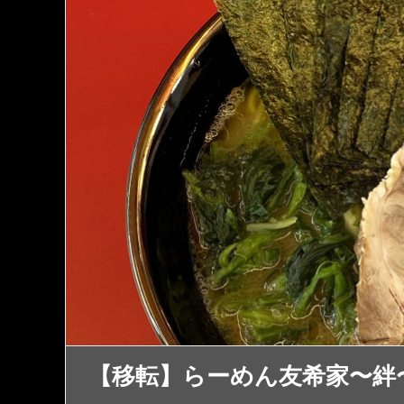
【移転】らーめん友希家〜絆