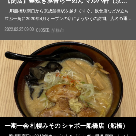
【閉店】釜炊き豚骨らーめん マルハ軒（京…
JR船橋駅南口から京成船橋駅を越えてすぐ、飲食店などが立ち
並ぶ一角に2020年4月オープンの店にようやくの訪問。店名の通…
2022.02.25 09:00
CLOSED
船橋市
一期一会 札幌みその シャポー船橋店（船橋）
船橋駅南口に2018年オープンした「シャポー船橋 南館」レスト