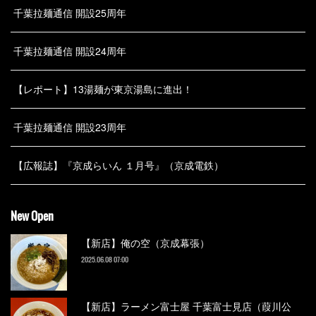
千葉拉麺通信 開設25周年
千葉拉麺通信 開設24周年
【レポート】13湯麺が東京湯島に進出！
千葉拉麺通信 開設23周年
【広報誌】『京成らいん １月号』（京成電鉄）
New Open
【新店】俺の空（京成幕張）
2025.06.08 07:00
【新店】ラーメン富士屋 千葉富士見店（葭川公