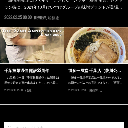
ラン街に、2021年10月けいすけグループの味噌ブランドが登場…
2022.02.25 08:00
REVIEW
船橋市
千葉拉麺通信 開設22周年
博多一風堂 千葉店（葭川公…
お陰様で本日「千葉拉麺通信」は開設22
博多一風堂千葉店は一風堂本体である力
周年を迎える事が出来ました。これも日…
の源カンパニーの直営ではなく、「暖簾…
2022.02.16 15:00
2022.02.13 02:30
NEWS
REVIEW
千葉市中央区