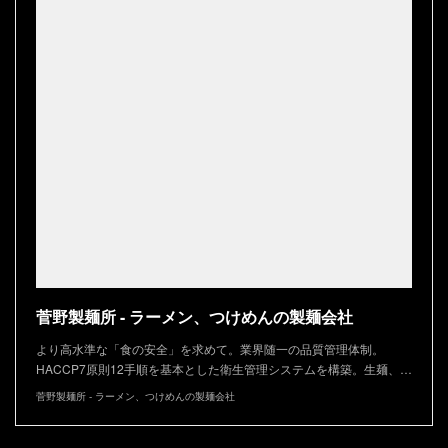
菅野製麺所 - ラーメン、つけめんの製麺会社
より高水準な「食の安全」を求めて。業界随一の品質管理体制。
HACCP7原則12手順を基本とした衛生管理システムを構築。生麺、…
菅野製麺所 - ラーメン、つけめんの製麺会社