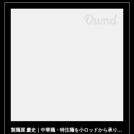
製麺屋 慶史｜中華麺・特注麺を小ロッドから承ります