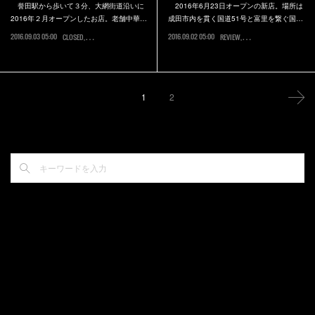
誉田駅から歩いて３分、大網街道沿いに
2016年6月23日オープンの新店。場所は
2016年２月オープンしたお店。老舗中華…
成田市内を貫く国道51号と富里を繋ぐ国…
2016.09.03 05:00
2016.09.02 05:00
CLOSED
千葉市緑区
REVIEW
成田市
1
2