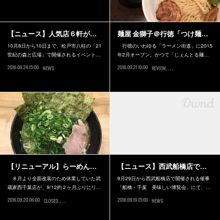
【ニュース】人気店６軒が…
麺屋 金獅子＠行徳「つけ麺…
10月8日から10日まで、松戸市八柱の「21
行徳のいわゆる「ラーメン街道」に2015
世紀の森と広場」で開催されるイベント…
年2月オープン。かつて「じぇんとる麺…
2016.09.24 15:00
2016.09.21 10:00
NEWS
REVIEW
市川市
【リニューアル】らーめん…
【ニュース】西武船橋店で…
８月より全面改装のため休業していた武
9月29日から西武船橋店で開催される催事
蔵家西千葉店が、9/12約２ヶ月ぶりにリ…
「船橋・千葉 美味しい博覧会」にて、…
2016.09.20 06:00
2016.09.19 15:00
CLOSED
千葉市中央区
NEWS