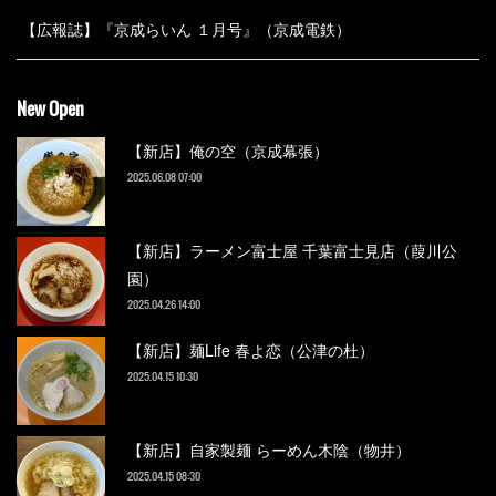
【広報誌】『京成らいん １月号』（京成電鉄）
New Open
【新店】俺の空（京成幕張）
2025.06.08 07:00
【新店】ラーメン富士屋 千葉富士見店（葭川公
園）
2025.04.26 14:00
【新店】麺Life 春よ恋（公津の杜）
2025.04.15 10:30
【新店】自家製麺 らーめん木陰（物井）
2025.04.15 08:30