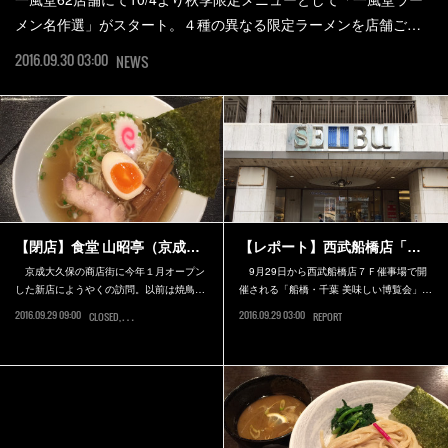
メン名作選​」がスタート。４種の異なる限定ラーメンを店舗ご…
2016.09.30 03:00
NEWS
【閉店】食堂 山昭亭（京成…
【レポート】西武船橋店「…
京成大久保の商店街に今年１月オープン
9月29日から西武船橋店７Ｆ催事場で開
した新店にようやくの訪問。以前は焼鳥…
催される「船橋・千葉 美味しい博覧会」…
2016.09.29 09:00
2016.09.29 03:00
CLOSED
習志野市
REPORT