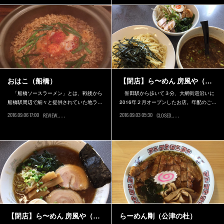
おはこ（船橋）
【閉店】ら〜めん 房風や（…
「船橋ソースラーメン」とは、戦後から
誉田駅から歩いて３分、大網街道沿いに
船橋駅周辺で細々と提供されていた地ラ…
2016年２月オープンしたお店。年配のご…
2016.09.06 17:00
2016.09.03 05:30
REVIEW
船橋市
CLOSED
千葉市緑区
【閉店】ら〜めん 房風や（…
らーめん剛（公津の杜）