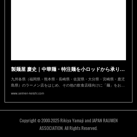
製麺屋 慶史｜中華麺・特注麺を小ロッドから承ります
九州各県（福岡県・熊本県・長崎県・佐賀県・大分県・宮崎県・鹿児
島県）のラーメン店をはじめ、その他の飲食店様向けに「麺」をお…
www.seimen-keishi.com
Copyright © 2000-2025 Rikiya Yamaji and JAPAN RAUMEN
ASSOCIATION. All Rights Reserved.