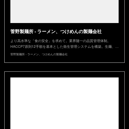
菅野製麺所 - ラーメン、つけめんの製麺会社
より高水準な「食の安全」を求めて。業界随一の品質管理体制。
HACCP7原則12手順を基本とした衛生管理システムを構築。生麺、…
菅野製麺所 - ラーメン、つけめんの製麺会社