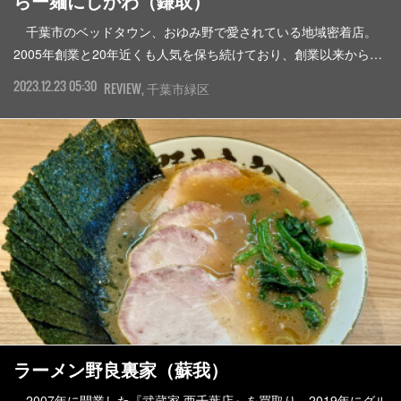
らー麺にしかわ（鎌取）
千葉市のベッドタウン、おゆみ野で愛されている地域密着店。
2005年創業と20年近くも人気を保ち続けており、創業以来から…
2023.12.23 05:30
REVIEW
千葉市緑区
ラーメン野良裏家（蘇我）
2007年に開業した『武蔵家 西千葉店』を買取り、2019年にグル