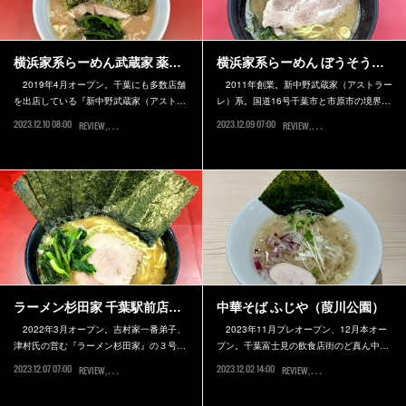
横浜家系らーめん武蔵家 薬…
横浜家系らーめん ぼうそう…
2019年4月オープン。千葉にも多数店舗
2011年創業。新中野武蔵家（アストラー
を出店している『新中野武蔵家（アスト…
レ）系。国道16号千葉市と市原市の境界…
2023.12.10 08:00
2023.12.09 07:00
REVIEW
船橋市
REVIEW
市原市
ラーメン杉田家 千葉駅前店…
中華そば ふじや（葭川公園）
2022年3月オープン。吉村家一番弟子、
2023年11月プレオープン、12月本オー
津村氏の営む『ラーメン杉田家』の３号…
プン。千葉富士見の飲食店街のど真ん中…
2023.12.07 07:00
2023.12.02 14:00
REVIEW
千葉市中央区
REVIEW
千葉市中央区