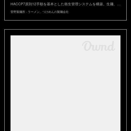
HACCP7原則12手順を基本とした衛生管理システムを構築。生麺、…
菅野製麺所 - ラーメン、つけめんの製麺会社