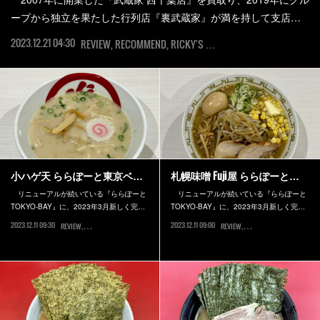
ープから独立を果たした行列店『裏武蔵家』が満を持して支店…
2023.12.21 04:30
REVIEW
RECOMMEND
RICKY'S SELECTION
千葉市中央区
小ハゲ天 ららぽーと東京ベ…
札幌味噌 Fuji屋 ららぽーと…
リニューアルが続いている『ららぽーと
リニューアルが続いている『ららぽーと
TOKYO-BAY』に、2023年3月新しく完…
TOKYO-BAY』に、2023年3月新しく完…
2023.12.11 09:30
2023.12.11 09:00
REVIEW
船橋市
REVIEW
船橋市