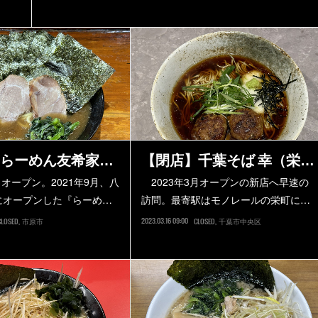
らーめん友希家…
【閉店】千葉そば 幸（栄…
月オープン。2021年9月、八
2023年3月オープンの新店へ早速の
にオープンした『らーめ…
訪問。最寄駅はモノレールの栄町に…
2023.03.16 09:00
CLOSED
市原市
CLOSED
千葉市中央区