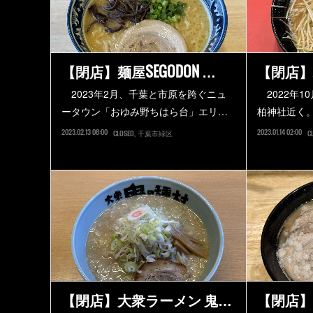
【閉店】麺屋SEGODON …
【閉店】
2023年2月、千葉と市原を跨ぐニュ
2022年1
ータウン「おゆみ野ちはら台」エリ…
柏神社近く
2023.02.13 08:00
2023.01.14 02:00
CLOSED
千葉市緑区
C
【閉店】大衆ラーメン 鬼…
【閉店】