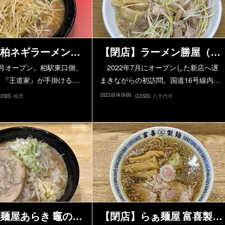
柏ネギラーメン…
【閉店】ラーメン勝屋（…
0月オープン。柏駅東口側、
2022年7月にオープンした新店へ遅
。『王道家』が手掛ける…
まきながらの初訪問。国道16号線内…
2023.01.14 01:00
LOSED
柏市
CLOSED
八千代市
麺屋あらき 竈の…
【閉店】らぁ麺屋 富喜製…