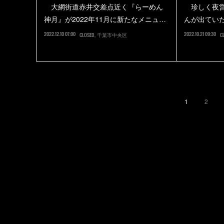
大網街道赤井交差点近く『らーめん
珍しく夜営
神月』が2022年11月に新たなメニュ…
んが出てい
2022.12.10 07:00
2022.10.21 09:30
CLOSED
千葉市中央区
C
1
2