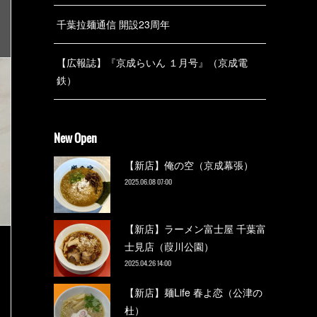
千葉拉麺通信 開設23周年
【広報誌】『京成らいん １月号』（京成電
鉄）
New Open
【新店】俺の空（京成幕張）
2025.06.08 07:00
【新店】ラーメン富士屋 千葉富
士見店（葭川公園）
2025.04.26 14:00
【新店】麺Life 春よ恋（公津の
杜）