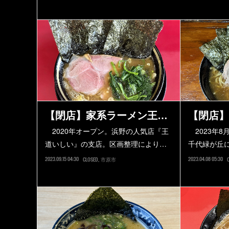
【閉店】家系ラーメン王…
【閉店】
2020年オープン。浜野の人気店『王
2023年8
道いしい』の支店。区画整理により…
千代緑が丘
2023.09.15 04:30
2023.04.08 05:30
CLOSED
市原市