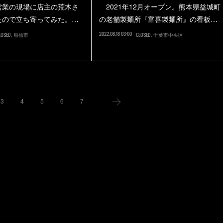
業の現場に店主の荒木さ
2021年12月オープン。熊本県益城町
たので立ち寄ってみた。…
の老舗製麺所『富喜製麺所』の看板…
2022.08.18 03:00
LOSED
船橋市
CLOSED
千葉市中央区
3
4
5
6
7