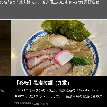
店の名前は『焼肉賢人』。若き店主の山本さんは修業経験ゼ…
【移転】黒潮拉麺（九重）
隣接
2021年オープンの人気店。東京原宿の『Noodle Stand
ー…
TOKYO』の別ブランドとして、千葉最南端の館山に西巻夫…
2024.05.02 05:00
CLOSED
館山市