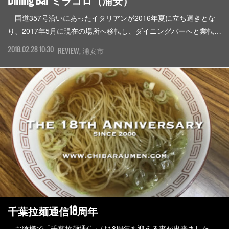
Dining Bar ミラコロ（浦安）
国道357号沿いにあったイタリアンが2016年夏に立ち退きとな
り、2017年5月に現在の場所へ移転し、ダイニングバーへと業転…
2018.02.28 10:30
REVIEW
浦安市
千葉拉麺通信18周年
お陰様で「千葉拉麺通信」は18周年を迎える事が出来ました。