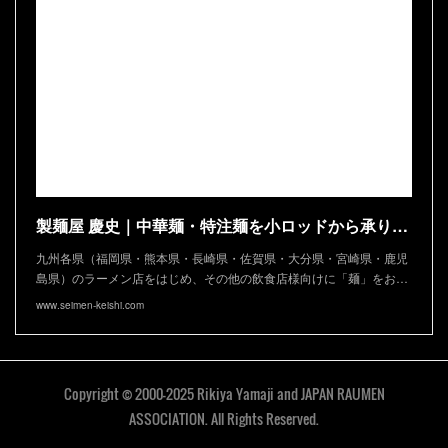
製麺屋 慶史｜中華麺・特注麺を小ロッドから承ります
九州各県（福岡県・熊本県・長崎県・佐賀県・大分県・宮崎県・鹿児
島県）のラーメン店をはじめ、その他の飲食店様向けに「麺」をお…
www.seimen-keishi.com
Copyright © 2000-2025 Rikiya Yamaji and JAPAN RAUMEN
ASSOCIATION. All Rights Reserved.