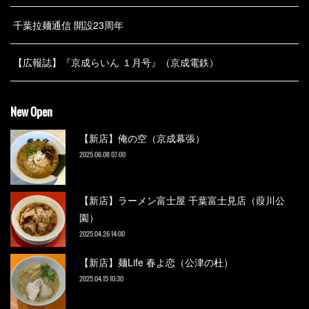
千葉拉麺通信 開設23周年
【広報誌】『京成らいん １月号』（京成電鉄）
New Open
【新店】俺の空（京成幕張）
2025.06.08 07:00
【新店】ラーメン富士屋 千葉富士見店（葭川公
園）
2025.04.26 14:00
【新店】麺Life 春よ恋（公津の杜）
2025.04.15 10:30