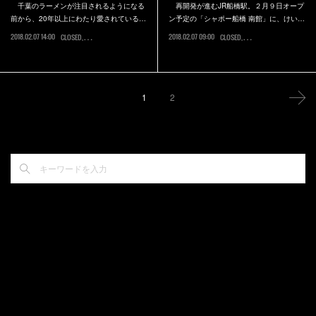
千葉のラーメンが注目されるようになる
再開発が進むJR船橋駅。２月９日オープ
前から、20年以上にわたり愛されている…
ン予定の「シャポー船橋 南館」に、けい…
2018.02.07 14:00
2018.02.07 09:00
CLOSED
船橋市
CLOSED
船橋市
1
2