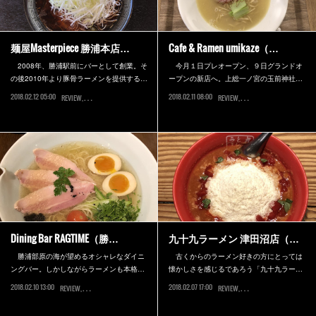
麺屋Masterpiece 勝浦本店…
Cafe & Ramen umikaze（…
2008年、勝浦駅前にバーとして創業。そ
今月１日プレオープン、９日グランドオ
の後2010年より豚骨ラーメンを提供する…
ープンの新店へ。上総一ノ宮の玉前神社…
2018.02.12 05:00
2018.02.11 08:00
REVIEW
勝浦市
REVIEW
長生郡
Dining Bar RAGTIME（勝…
九十九ラーメン 津田沼店（…
勝浦部原の海が望めるオシャレなダイニ
古くからのラーメン好きの方にとっては
ングバー。しかしながらラーメンも本格…
懐かしさを感じるであろう「九十九ラー…
2018.02.10 13:00
2018.02.07 17:00
REVIEW
勝浦市
REVIEW
船橋市