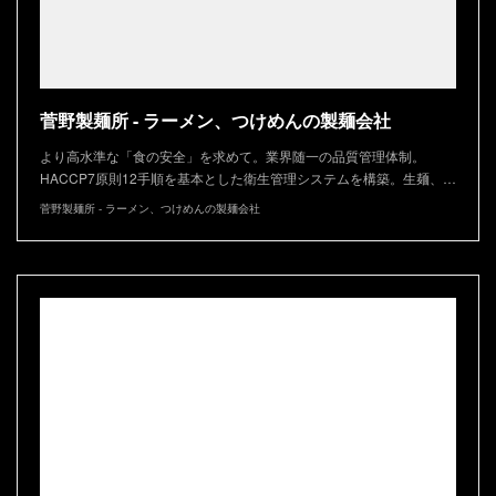
菅野製麺所 - ラーメン、つけめんの製麺会社
より高水準な「食の安全」を求めて。業界随一の品質管理体制。
HACCP7原則12手順を基本とした衛生管理システムを構築。生麺、…
菅野製麺所 - ラーメン、つけめんの製麺会社