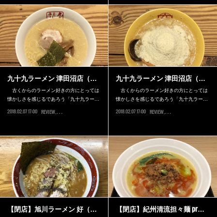
九十九ラーメン 津田沼店（…
九十九ラーメン 津田沼店（…
古くからのラーメン好きの方にとっては
古くからのラーメン好きの方にとっては
懐かしさを感じるであろう「九十九ラー…
懐かしさを感じるであろう「九十九ラー…
2018.02.07 17:00
2018.02.07 17:00
REVIEW
船橋市
REVIEW
船橋市
【閉店】旭川ラーメン 好（…
【閉店】紀州清流担々麺 pr…