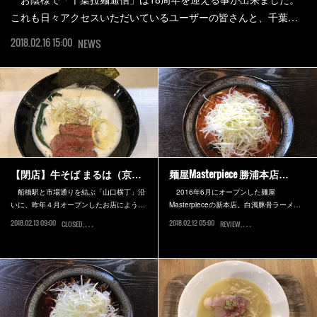
これも日々アクセスいただいているユーザーの皆さんと、千葉…
2018.02.16 15:00
NEWS
【閉店】牛そば まるは（京…
麺屋Masterpiece 勝浦本店…
船橋駅と市場通りを結ぶ「山口横丁」沿
2016年6月にオープンした麺屋
いに、昨年４月オープンしたお店によう…
Masterpieceの新本店。白濁豚骨ラーメ…
2018.02.13 09:00
2018.02.12 05:00
CLOSED
船橋市
REVIEW
勝浦市